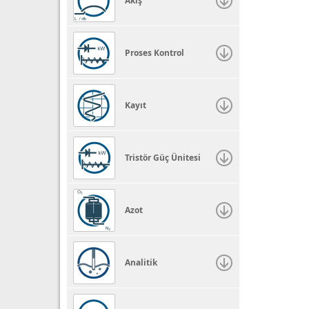
Akış
Proses Kontrol
Kayıt
Tristör Güç Ünitesi
Azot
Analitik