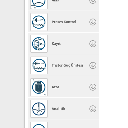
Akış
Proses Kontrol
Kayıt
Tristör Güç Ünitesi
Azot
Analitik