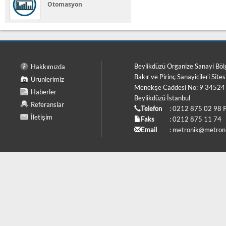
Otomasyon
Beylikdüzü Organize Sanayi Böl
Hakkımızda
Bakır ve Pirinç Sanayicileri Sites
Ürünlerimiz
Menekşe Caddesi No: 9 34524
Haberler
Beylikdüzü İstanbul
Referanslar
Telefon
: 0212 875 02 98 
İletişim
Faks
: 0212 875 11 74
Email
:
metronik@metroni