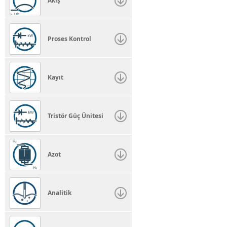
Akış
Proses Kontrol
Kayıt
Tristör Güç Ünitesi
Azot
Analitik