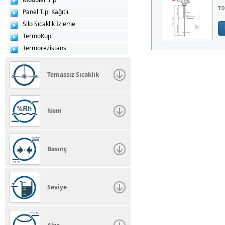
T0
Panel Tipi Kağıtlı
Silo Sıcaklık İzleme
TermoKupl
Termorezistans
Temassız Sıcaklık
Nem
Basınç
Seviye