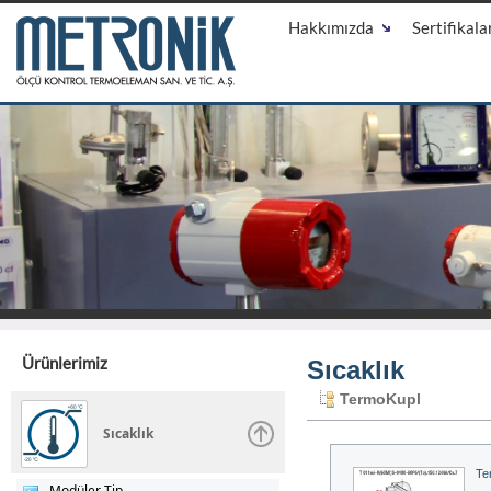
Hakkımızda
Sertifikala
Ürünlerimiz
Sıcaklık
TermoKupl
Sıcaklık
Te
Modüler Tip