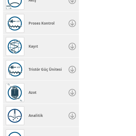
Akış
Proses Kontrol
Kayıt
Tristör Güç Ünitesi
Azot
Analitik