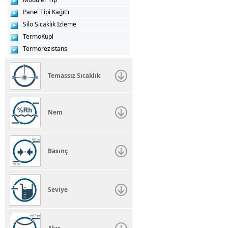
Panel Tipi Kağıtlı
Silo Sıcaklık İzleme
TermoKupl
Termorezistans
Temassız Sıcaklık
Nem
Basınç
Seviye