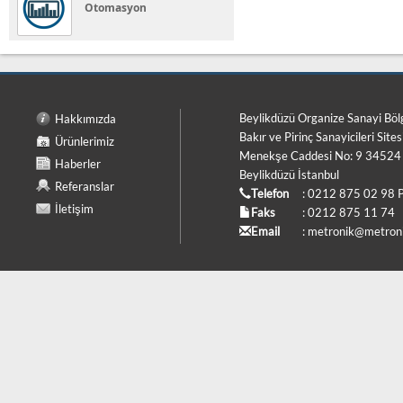
Otomasyon
Beylikdüzü Organize Sanayi Böl
Hakkımızda
Bakır ve Pirinç Sanayicileri Sites
Ürünlerimiz
Menekşe Caddesi No: 9 34524
Haberler
Beylikdüzü İstanbul
Referanslar
Telefon
: 0212 875 02 98 
İletişim
Faks
: 0212 875 11 74
Email
:
metronik@metroni