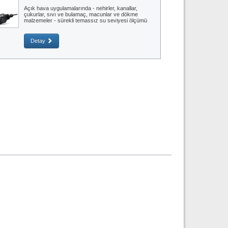
Açık hava uygulamalarında - nehirler, kanallar,
çukurlar, sıvı ve bulamaç, macunlar ve dökme
malzemeler - sürekli temassız su seviyesi ölçümü
Detay