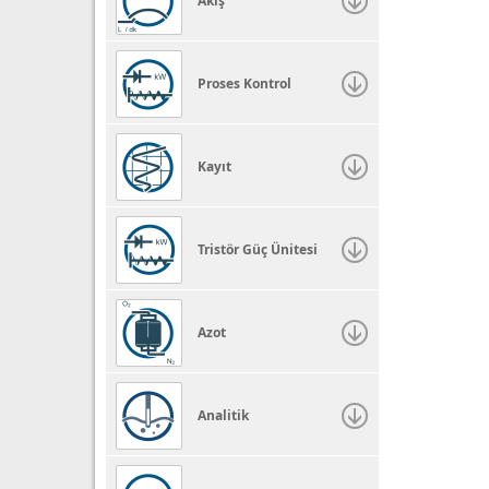
Akış
Proses Kontrol
Kayıt
Tristör Güç Ünitesi
Azot
Analitik