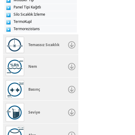
Panel Tipi Kağıtlı
Silo Sıcaklık İzleme
TermoKupl
Termorezistans
Temassız Sıcaklık
Nem
Basınç
Seviye