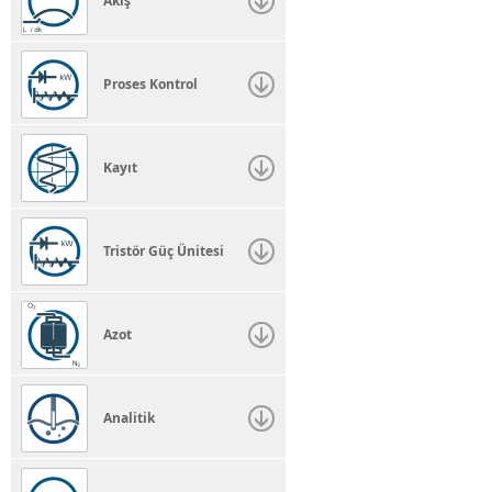
Akış
Proses Kontrol
Kayıt
Tristör Güç Ünitesi
Azot
Analitik