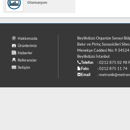
Otomasyon
Beylikdüzü Organize Sanayi Böl
Hakkımızda
Bakır ve Pirinç Sanayicileri Sites
Ürünlerimiz
Menekşe Caddesi No: 9 34524
Haberler
Beylikdüzü İstanbul
Referanslar
Telefon
: 0212 875 02 98 
İletişim
Faks
: 0212 875 11 74
Email
:
metronik@metroni